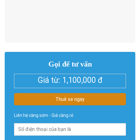
Gọi để tư vấn
Giá từ:
1,100,000
đ
Thuê xe ngay
Liên hệ càng sớm - Giá càng rẻ