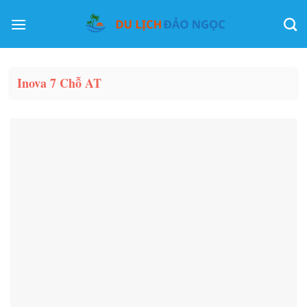
Skip
to
content
Inova 7 Chỗ AT