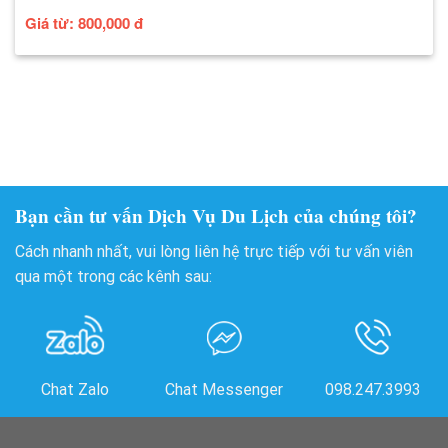
Giá từ:
800,000
đ
Bạn cần tư vấn Dịch Vụ Du Lịch của chúng tôi?
Cách nhanh nhất, vui lòng liên hệ trực tiếp với tư vấn viên
qua một trong các kênh sau:
Chat Zalo
Chat Messenger
098.247.3993